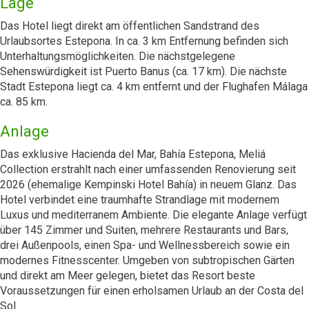
Lage
Das Hotel liegt direkt am öffentlichen Sandstrand des
Urlaubsortes Estepona. In ca. 3 km Entfernung befinden sich
Unterhaltungsmöglichkeiten. Die nächstgelegene
Sehenswürdigkeit ist Puerto Banus (ca. 17 km). Die nächste
Stadt Estepona liegt ca. 4 km entfernt und der Flughafen Málaga
ca. 85 km.
Anlage
Das exklusive Hacienda del Mar, Bahía Estepona, Meliá
Collection erstrahlt nach einer umfassenden Renovierung seit
2026 (ehemalige Kempinski Hotel Bahía) in neuem Glanz. Das
Hotel verbindet eine traumhafte Strandlage mit modernem
Luxus und mediterranem Ambiente. Die elegante Anlage verfügt
über 145 Zimmer und Suiten, mehrere Restaurants und Bars,
drei Außenpools, einen Spa- und Wellnessbereich sowie ein
modernes Fitnesscenter. Umgeben von subtropischen Gärten
und direkt am Meer gelegen, bietet das Resort beste
Voraussetzungen für einen erholsamen Urlaub an der Costa del
Sol.