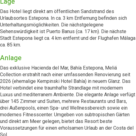
Lage
Das Hotel liegt direkt am öffentlichen Sandstrand des
Urlaubsortes Estepona. In ca. 3 km Entfernung befinden sich
Unterhaltungsmöglichkeiten. Die nächstgelegene
Sehenswürdigkeit ist Puerto Banus (ca. 17 km). Die nächste
Stadt Estepona liegt ca. 4 km entfernt und der Flughafen Málaga
ca. 85 km.
Anlage
Das exklusive Hacienda del Mar, Bahía Estepona, Meliá
Collection erstrahlt nach einer umfassenden Renovierung seit
2026 (ehemalige Kempinski Hotel Bahía) in neuem Glanz. Das
Hotel verbindet eine traumhafte Strandlage mit modernem
Luxus und mediterranem Ambiente. Die elegante Anlage verfügt
über 145 Zimmer und Suiten, mehrere Restaurants und Bars,
drei Außenpools, einen Spa- und Wellnessbereich sowie ein
modernes Fitnesscenter. Umgeben von subtropischen Gärten
und direkt am Meer gelegen, bietet das Resort beste
Voraussetzungen für einen erholsamen Urlaub an der Costa del
Sol.