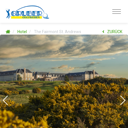
Hotel
The Fairmont St. Andrews
ZURÜCK