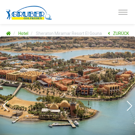
Hotel
Sheraton Miramar Resort El Gouna
ZURÜCK