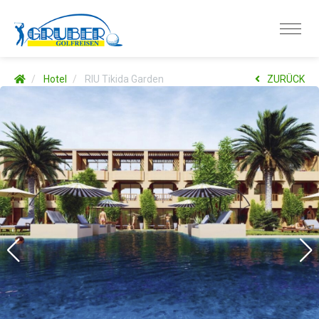
Hotel
RIU Tikida Garden
ZURÜCK