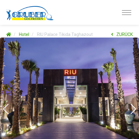
Hotel
RIU Palace Tikida Taghazout
ZURÜCK