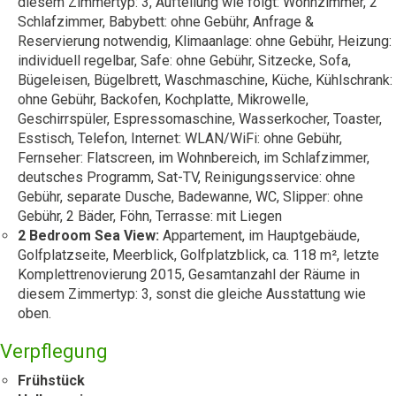
diesem Zimmertyp: 3, Aufteilung wie folgt: Wohnzimmer, 2
Schlafzimmer, Babybett: ohne Gebühr, Anfrage &
Reservierung notwendig, Klimaanlage: ohne Gebühr, Heizung:
individuell regelbar, Safe: ohne Gebühr, Sitzecke, Sofa,
Bügeleisen, Bügelbrett, Waschmaschine, Küche, Kühlschrank:
ohne Gebühr, Backofen, Kochplatte, Mikrowelle,
Geschirrspüler, Espressomaschine, Wasserkocher, Toaster,
Esstisch, Telefon, Internet: WLAN/WiFi: ohne Gebühr,
Fernseher: Flatscreen, im Wohnbereich, im Schlafzimmer,
deutsches Programm, Sat-TV, Reinigungsservice: ohne
Gebühr, separate Dusche, Badewanne, WC, Slipper: ohne
Gebühr, 2 Bäder, Föhn, Terrasse: mit Liegen
2 Bedroom Sea View:
Appartement, im Hauptgebäude,
Golfplatzseite, Meerblick, Golfplatzblick, ca. 118 m², letzte
Komplettrenovierung 2015, Gesamtanzahl der Räume in
diesem Zimmertyp: 3, sonst die gleiche Ausstattung wie
oben.
Verpflegung
Frühstück