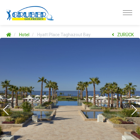
Hotel
Hyatt Place Taghazout Bay
ZURÜCK