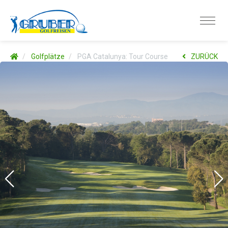
Golfplätze
PGA Catalunya: Tour Course
ZURÜCK