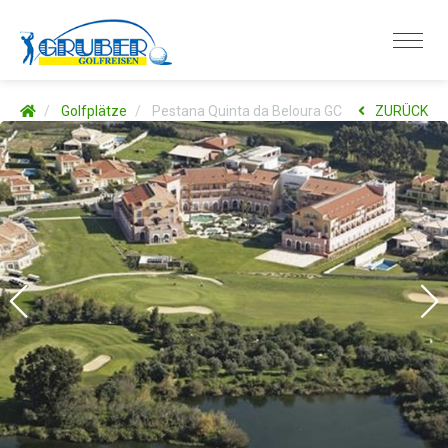
Golfplätze
Pestana Quinta da Beloura GC
ZURÜCK