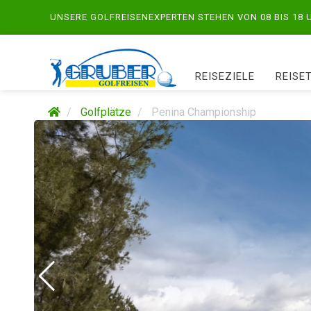
UNSERE GOLFREISENEXPERTEN STEHEN VON 08 BIS 18
REISEZIELE
REISE
Golfplätze
Penina Championship