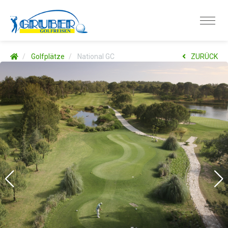
Golfplätze
National GC
ZURÜCK