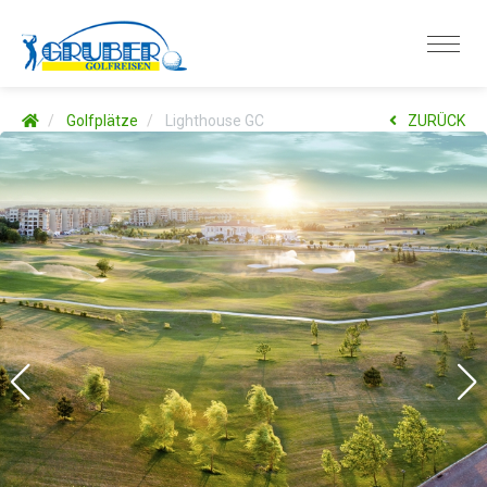
Golfplätze
Lighthouse GC
ZURÜCK