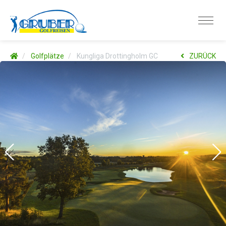
Golfplätze
Kungliga Drottingholm GC
ZURÜCK