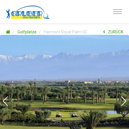
Golfplätze
Fairmont Royal Palm GC
ZURÜCK