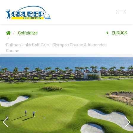
Golfplätze
ZURÜCK
Cullinan Links Golf Club - Olympos Course & Aspendos
Course