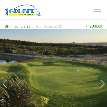
Golfplätze
Bom Sucesso GC
ZURÜCK