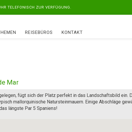
 UHR TELEFONISCH ZUR VERFÜGUNG.
THEMEN
REISEBÜROS
KONTAKT
de Mar
legen, fügt sich der Platz perfekt in das Landschaftsbild ein. 
ypisch mallorquinische Natursteinmauern. Einige Abschläge gew
 das längste Par 5 Spaniens!