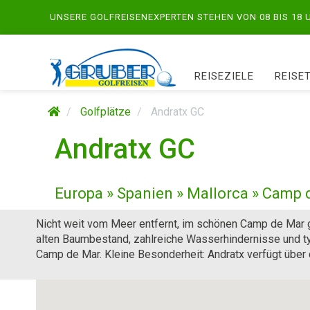
UNSERE GOLFREISENEXPERTEN STEHEN VON 08 BIS 18
REISEZIELE
REISE
Golfplätze
Andratx GC
Andratx GC
Europa » Spanien » Mallorca » Camp 
Nicht weit vom Meer entfernt, im schönen Camp de Mar ge
alten Baumbestand, zahlreiche Wasserhindernisse und t
Camp de Mar. Kleine Besonderheit: Andratx verfügt über